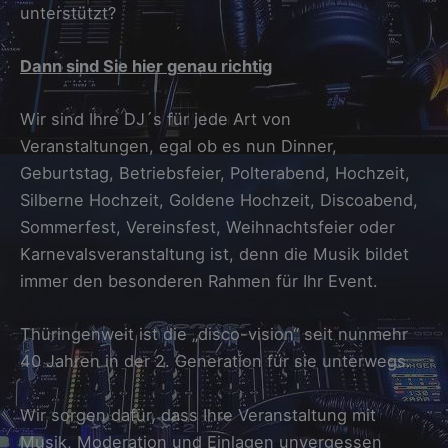
unterstützt?
Dann sind Sie hier
g
enau richti
g
Wir sind Ihre DJ´s für jede Art von
Veranstaltungen, egal ob es nun Dinner,
Geburtstag, Betriebsfeier, Polterabend, Hochzeit,
Silberne Hochzeit, Goldene Hochzeit, Discoabend,
Sommerfest, Vereinsfest, Weihnachtsfeier oder
Karnevalsveranstaltung ist, denn die Musik bildet
immer den besonderen Rahmen für Ihr Event.
Thüringenweit ist die „disco-vision“ seit nunmehr
40 Jahren in der 2. Generation für sie unterwegs.
Wir sorgen dafür, dass Ihre Veranstaltung mit
Musik, Moderation und Einlagen unvergessen