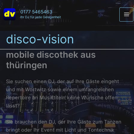
Zum
Inhalt
0177 5465463
Ihr DJ für jede Gelegenheit
Ma
springen
Me
disco-vision
mobile discothek aus
thüringen
Sie suchen einen DJ, der auf Ihre Gäste eingeht
und mit Wortwitz sowie einem umfangreichen
Repertoire an Musiktiteln keine Wünsche offen
lässt?
Sie brauchen den DJ, der Ihre Gäste zum Tanzen
bringt oder Ihr Event mit Licht und Tontechnik