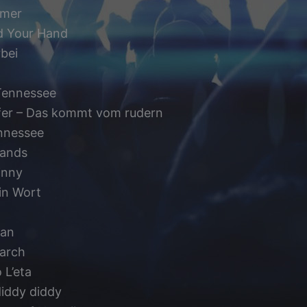
mmer
ld Your Hand
rbei
Tennessee
ffer – Das kommt vom rudern
ennessee
Hands
inny
in Wort
man
March
 L’eta
iddy diddy