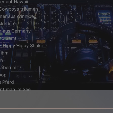
ier auf Hawaii
e Cowboys träumen
ianer aus Winnipeg
ketiere
en aus Germany
und Samt
– Hippy Hippy Shake
u ihm
in
 neben mir
ipop
s Pferd
nt man im See