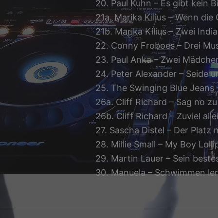
20. Paul Kuhn – Es gibt kein B
21a. Marika Kilius – Wenn di
21b. Marika Kilius – Zwei Ind
22. Conny Froboes – Drei Mus
23. Paul Anka – Zwei Mädch
24. Peter Alexander – Seide 
25. The Swinging Blue Jeans 
26a. Cliff Richard – Sag no z
26b. Cliff Richard – Zuviel alle
27. Sascha Distel – Der Platz
28. Millie Small – My Boy Loll
29. Martin Lauer – Sein beste
30. Manuela – Schwimmen ler