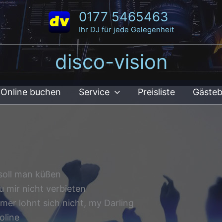
0177 5465463
Ihr DJ für jede Gelegenheit
disco-vision
Online buchen
Service
Preisliste
Gäste
 soll man küßen
u mir nicht verbieten
mer lohnt sich nicht, my Darling
oline