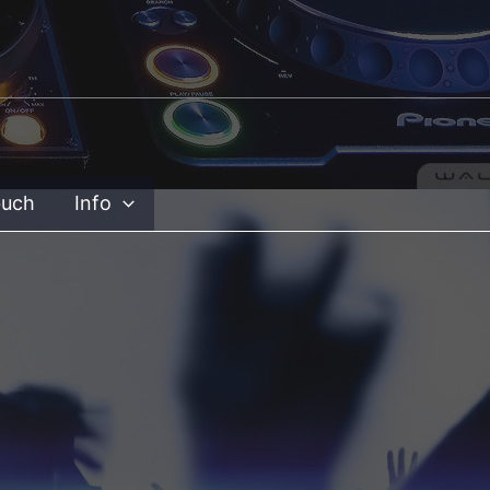
buch
Info