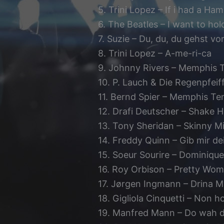
5. Trini Lopez – If i had a Ha
6. The Beatles – I want to ho
7. Suzie – Du, du, du gehst vo
8. Trini Lopez – A-me-ri-ca
9. Johnny Rivers – Memphis 
10. P. Lauch & Die Regenpfei
11. Bernd Spier – Memphis T
12. Drafi Deutscher – Shake 
13. Tony Sheridan – Skinny M
14. Freddy Quinn – Gib mir de
15. Soeur Sourire – Dominique
16. Roy Orbison – Pretty Wo
17. Jørgen Ingmann – Drina 
18. Gigliola Cinquetti – Non ho
19. Manfred Mann – Do wah d