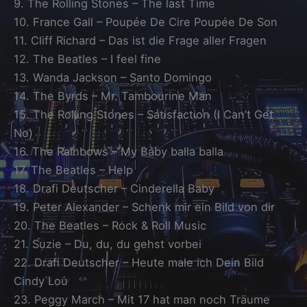
9. The Rolling Stones – The last Time
10. France Gall – Poupée De Cire Poupée De Son
11. Cliff Richard – Das ist die Frage aller Fragen
12. The Beatles – I feel fine
13. Wanda Jackson – Santo Domingo
14. The Byrds – Mr. Tambourine Man
15. The Rolling Stones – Satisfaction (I Can’t Get
No)
16. The Rainbows – My Baby balla balla
17. The Beatles – Help
18. Drafi Deutscher – Cinderella Baby
19. Peter Alexander – Schenk mir ein Bild von dir
20. The Beatles – Rock & Roll Music
21. Suzie – Du, du, du gehst vorbei
22. Drafi Deutscher – Heute male ich Dein Bild
Cindy Lou
23. Peggy March – Mit 17 hat man noch Träume