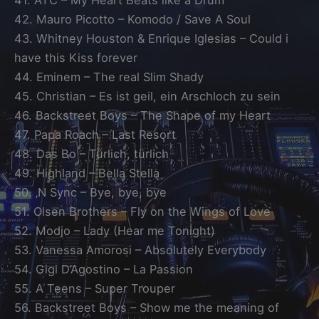
41. ATC – My Heart Beats like a Drum
42. Mauro Picotto – Komodo / Save A Soul
43. Whitney Houston & Enrique Iglesias – Could i
have this Kiss forever
44. Eminem – The real Slim Shady
45. Christian – Es ist geil, ein Arschloch zu sein
46. Backstreet Boys – The Shape of my Heart
47. Papa Roach – Last Resort
48. Das Bo – Türlich, türlich
49. Highland – Bella Stella
50. ‚N Sync – Bye, bye, bye
51. Olsen Brothers – Fly on the Wings of Love
52. Modjo – Lady (Hear me Tonight)
53. Vanessa Amorosi – Absolutely Everybody
54. Gigi D’Agostino – La Passion
55. A Teens – Super Trouper
56. Backstreet Boys – Show me the meaning of