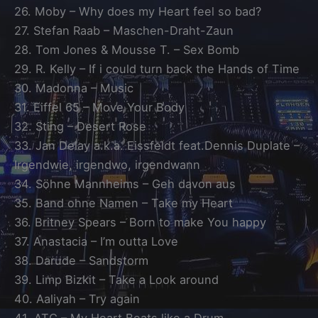
26. Moby – Why does my Heart feel so bad?
27. Stefan Raab – Maschen-Draht-Zaun
28. Tom Jones & Mousse T. – Sex Bomb
29. R. Kelly – If i could turn back the Hands of Time
30. Madonna – Music
31. Eiffel 65 – Move Your Body
32. Sting – Desert Rose
33. Jan Delay a.k.a. Eissfeldt feat.Dennis Duplate –
Irgendwie, irgendwo, irgendwann
34. Söhne Mannheims – Geh davon aus
35. Band ohne Namen – Take my Heart
36. Britney Spears – Born to make You happy
37. Anastacia – I’m outta Love
38. Darude – Sandstorm
39. Limp Bizkit – Take a Look around
40. Aaliyah – Try again