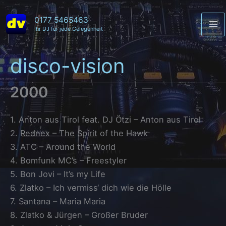
Zum
Inhalt
0177 5465463
Ihr DJ für jede Gelegenheit
Ma
springen
Me
disco-vision
2000
1. Anton aus Tirol feat. DJ Ötzi – Anton aus Tirol
2. Rednex – The Spirit of the Hawk
3. ATC – Around the World
4. Bomfunk MC’s – Freestyler
5. Bon Jovi – It’s my Life
6. Zlatko – Ich vermiss‘ dich wie die Hölle
7. Santana – Maria Maria
8. Zlatko & Jürgen – Großer Bruder