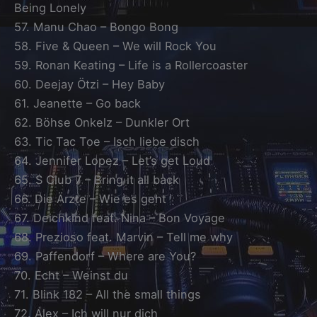
Being Lonely
57. Manu Chao – Bongo Bong
58. Five & Queen – We will Rock You
59. Ronan Keating – Life is a Rollercoaster
60. Deejay Ötzi – Hey Baby
61. Jeanette – Go back
62. Böhse Onkelz – Dunkler Ort
63. Tic Tac Toe – Isch liebe disch
64. Jennifer Lopez – Let’s get Loud
65. S Club 7 – Bring it all back
66. Die Ärzte – Wie es geht
67. Deichkind feat. Nina – Bon Voyage
68. Prezioso feat. Marvin – Tell me why
69. Paffendorf – Where are You?
70. Echt – Weinst du
71. Blink 182 – All the small things
72. Alex – Ich will nur dich