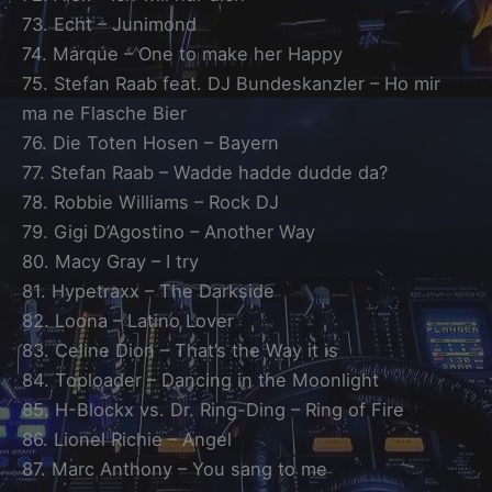
73. Echt – Junimond
74. Marque – One to make her Happy
75. Stefan Raab feat. DJ Bundeskanzler – Ho mir
ma ne Flasche Bier
76. Die Toten Hosen – Bayern
77. Stefan Raab – Wadde hadde dudde da?
78. Robbie Williams – Rock DJ
79. Gigi D’Agostino – Another Way
80. Macy Gray – I try
81. Hypetraxx – The Darkside
82. Loona – Latino Lover
83. Celine Dion – That’s the Way it is
84. Toploader – Dancing in the Moonlight
85. H-Blockx vs. Dr. Ring-Ding – Ring of Fire
86. Lionel Richie – Angel
87. Marc Anthony – You sang to me