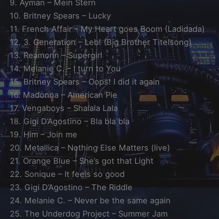
9. Ayman – Mein Stern
10. Britney Spears – Lucky
11. French Affair – My Heart goes Boom (Ladidada)
12. 3. Generation – Leb! (Big Brother Titelsong)
13. Reamonn – Supergirl
14. Melanie C. – I turn to You
15. Britney Spears – Oops! I did it again
16. Madonna – American Pie
17. Vengaboys – Shalala Lala
18. Gigi D’Agostino – Bla bla bla
19. Him – Join me
20. Metallica – Nothing Else Matters (live)
21. Orange Blue – She’s got that Light
22. Sonique – It feels so good
23. Gigi D’Agostino – The Riddle
24. Melanie C. – Never be the same again
25. The Underdog Project – Summer Jam