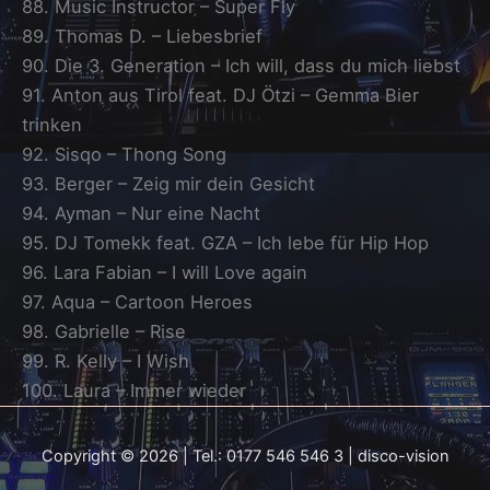
88. Music Instructor – Super Fly
89. Thomas D. – Liebesbrief
90. Die 3. Generation – Ich will, dass du mich liebst
91. Anton aus Tirol feat. DJ Ötzi – Gemma Bier
trinken
92. Sisqo – Thong Song
93. Berger – Zeig mir dein Gesicht
94. Ayman – Nur eine Nacht
95. DJ Tomekk feat. GZA – Ich lebe für Hip Hop
96. Lara Fabian – I will Love again
97. Aqua – Cartoon Heroes
98. Gabrielle – Rise
99. R. Kelly – I Wish
100. Laura – Immer wieder
Copyright © 2026 | Tel.: 0177 546 546 3 | disco-vision