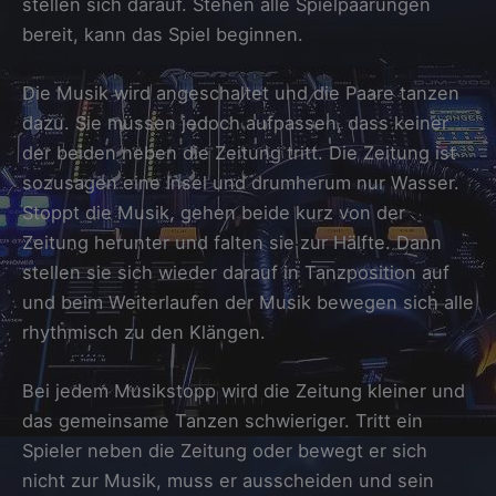
stellen sich darauf. Stehen alle Spielpaarungen
bereit, kann das Spiel beginnen.
Die Musik wird angeschaltet und die Paare tanzen
dazu. Sie müssen jedoch aufpassen, dass keiner
der beiden neben die Zeitung tritt. Die Zeitung ist
sozusagen eine Insel und drumherum nur Wasser.
Stoppt die Musik, gehen beide kurz von der
Zeitung herunter und falten sie zur Hälfte. Dann
stellen sie sich wieder darauf in Tanzposition auf
und beim Weiterlaufen der Musik bewegen sich alle
rhythmisch zu den Klängen.
Bei jedem Musikstopp wird die Zeitung kleiner und
das gemeinsame Tanzen schwieriger. Tritt ein
Spieler neben die Zeitung oder bewegt er sich
nicht zur Musik, muss er ausscheiden und sein