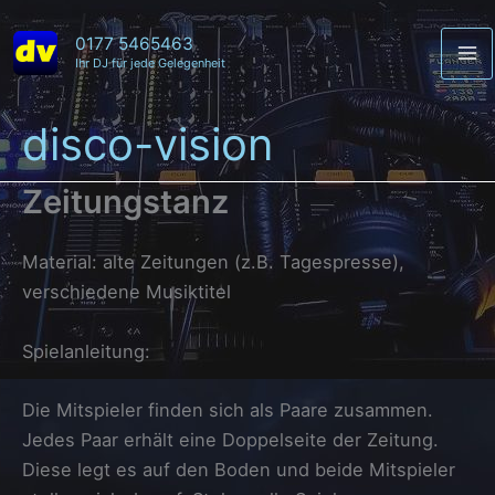
Zum
Inhalt
0177 5465463
Ihr DJ für jede Gelegenheit
Ma
springen
Me
disco-vision
Zeitungstanz
Material: alte Zeitungen (z.B. Tagespresse),
verschiedene Musiktitel
Spielanleitung:
Die Mitspieler finden sich als Paare zusammen.
Jedes Paar erhält eine Doppelseite der Zeitung.
Diese legt es auf den Boden und beide Mitspieler